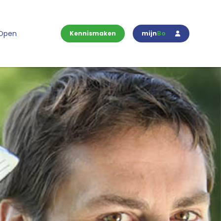
 Open
Kennismaken
mijn
Bo