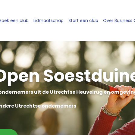
zoek een club
Lidmaatschap
Start een club
Over Business
Open Soestduin
 ondernemers uit de Utrechtse Heuvelrug en omgevin
andere Utrechtse ondernemers