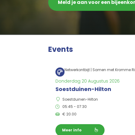
Meld je aan voor een bijeenk
Events
Netwerkontbijt | Samen met Kromme Ri
Donderdag 20 Augustus 2026
Soestduinen-Hilton
Soestduinen-Hilton
05:45 - 07:30
€
20.00
Meer info