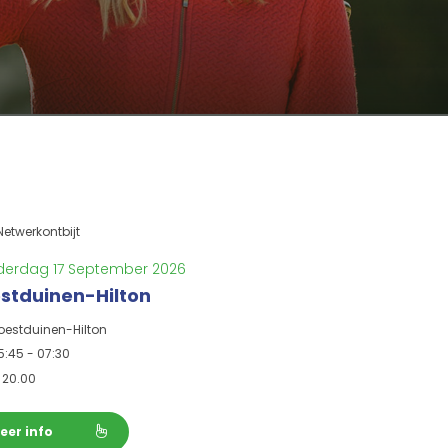
Netwerkontbijt
erdag 17 September 2026
stduinen-Hilton
oestduinen-Hilton
5:45 - 07:30
€
20.00
eer info