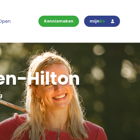
 Open
Kennismaken
mijn
Bo
en-Hilton
g