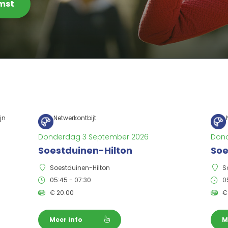
omst
jn
Netwerkontbijt
Donderdag 3 September 2026
Dond
Soestduinen-Hilton
Soe
Soestduinen-Hilton
S
05:45 - 07:30
0
€
20.00
Meer info
M