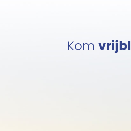
Kom
vrijb