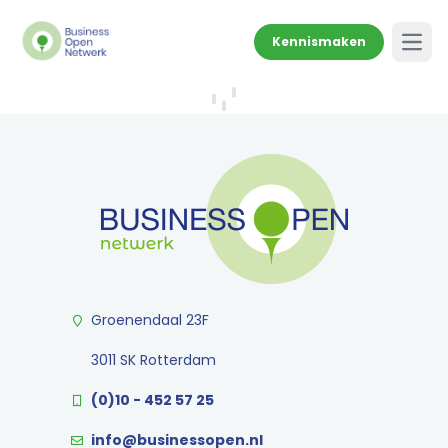
Kennismaken
Open
Groenendaal 23F
3011 SK Rotterdam
(0)10 - 452 57 25
info@businessopen.nl