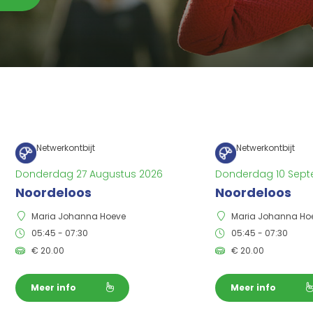
Netwerkontbijt
Netwerkontbijt
Donderdag 27 Augustus 2026
Donderdag 10 Sept
Noordeloos
Noordeloos
Maria Johanna Hoeve
Maria Johanna Ho
05:45 - 07:30
05:45 - 07:30
€
20.00
€
20.00
Meer info
Meer info