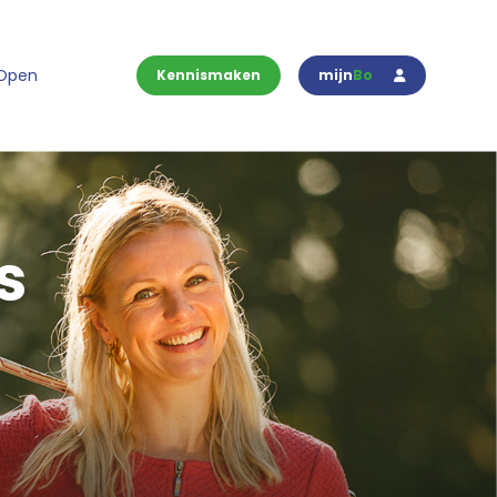
 Open
Kennismaken
mijn
Bo
s