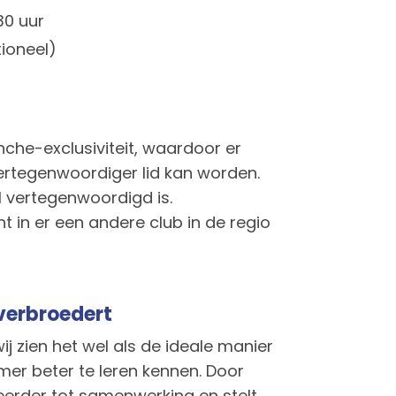
30 uur
tioneel)
che-exclusiviteit, waardoor er
ertegenwoordiger lid kan worden.
l vertegenwoordigd is.
ht in er een andere club in de regio
 verbroedert
ij zien het wel als de ideale manier
er beter te leren kennen. Door
eerder tot samenwerking en stelt