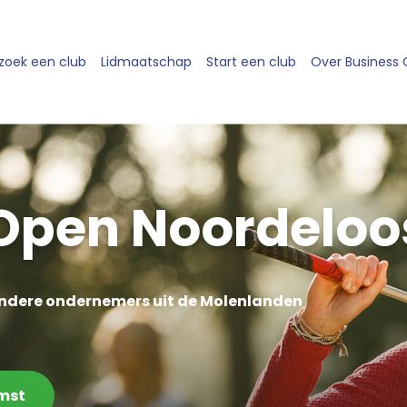
zoek een club
Lidmaatschap
Start een club
Over Business
Open Noordeloo
andere ondernemers uit de Molenlanden
omst