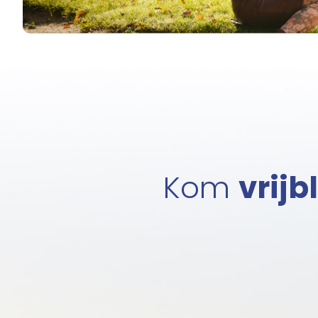
Kom
vrijb