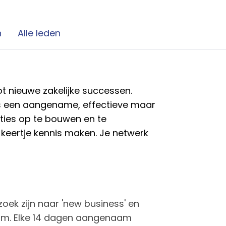
n
Alle leden
 tot nieuwe zakelijke successen.
s een aangename, effectieve maar
ies op te bouwen en te
eertje kennis maken. Je netwerk
oek zijn naar 'new business' en
orm. Elke 14 dagen aangenaam