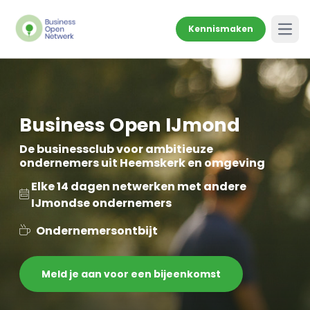
Kennismaken
Open
Business Open IJmond
De businessclub voor ambitieuze
ondernemers uit Heemskerk en omgeving
Elke 14 dagen netwerken met andere
IJmondse ondernemers
Ondernemersontbijt
Meld je aan voor een bijeenkomst