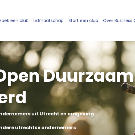
zoek een club
Lidmaatschap
Start een club
Over Business
Open Duurzaam 
erd
ndernemers uit Utrecht en omgeving
andere utrechtse ondernemers