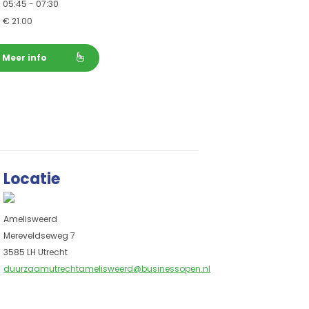
05:45 - 07:30
€
21.00
Meer info
Locatie
Amelisweerd
Mereveldseweg 7
3585 LH Utrecht
duurzaamutrechtamelisweerd@businessopen.nl