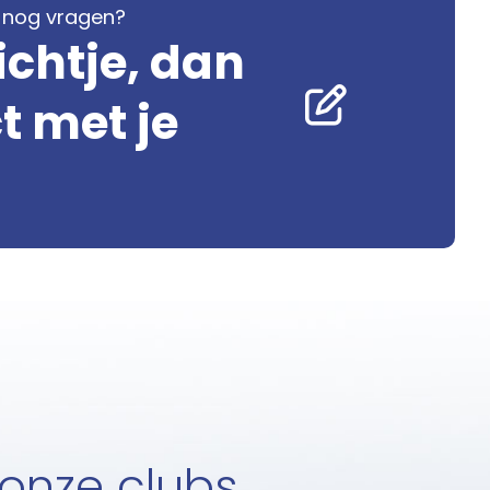
je nog vragen?
ichtje, dan
 met je
 onze clubs