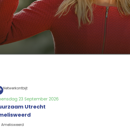
Netwerkontbijt
ensdag 23 September 2026
uurzaam Utrecht
melisweerd
Amelisweerd