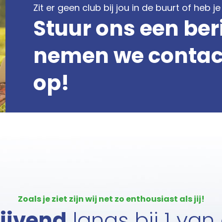
Zit er geen club bij jou in de buurt of heb 
Stuur ons een ber
nemen we contact
op!
Zoals je ziet zijn wij net zo enthousiast als jij!
lijvend
langs bij 1 van