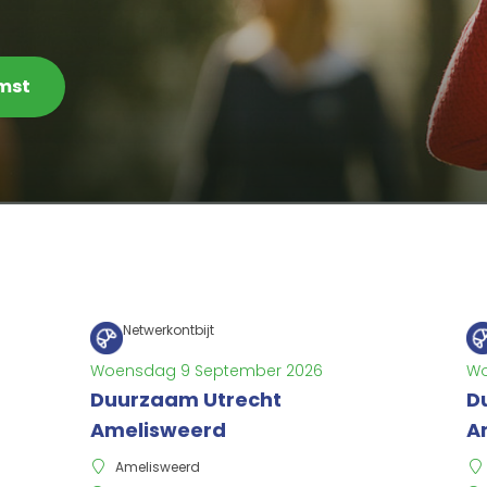
omst
Netwerkontbijt
Woensdag 9 September 2026
Wo
Duurzaam Utrecht
D
Amelisweerd
A
Amelisweerd