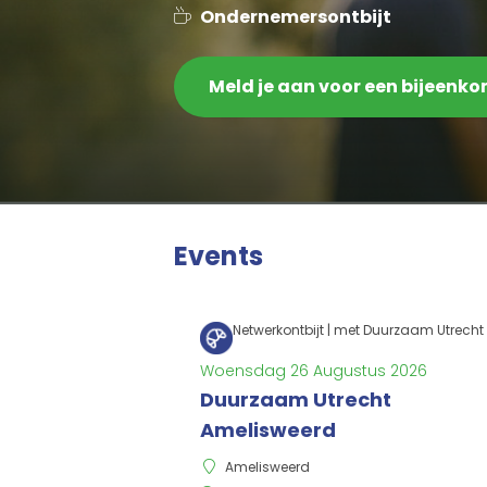
Ondernemersontbijt
Meld je aan voor een bijeenk
Events
Netwerkontbijt | met Duurzaam Utrecht
Woensdag 26 Augustus 2026
Duurzaam Utrecht
Amelisweerd
Amelisweerd