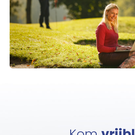
Kom
vrijb