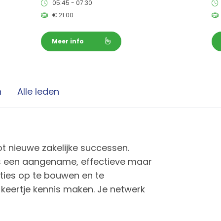
05:45 - 07:30
€
21.00
Meer info
n
Alle leden
 tot nieuwe zakelijke successen.
s een aangename, effectieve maar
ies op te bouwen en te
eertje kennis maken. Je netwerk