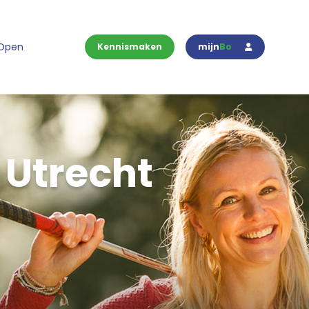
 Open
Kennismaken
mijn
Bo
Utrecht