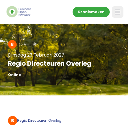
Kennismaken
Open
Dinsdag 23 Februari 2027
Regio Directeuren Overleg
Online
Regio Directeuren Overleg