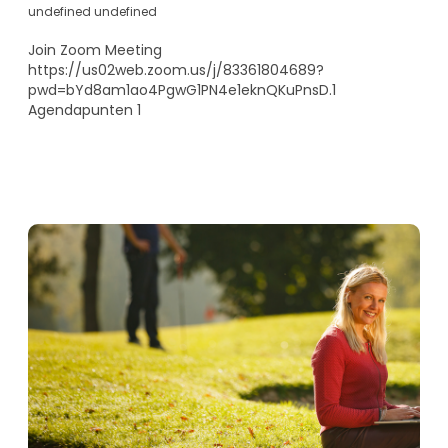
undefined undefined
Join Zoom Meeting
https://us02web.zoom.us/j/83361804689?
pwd=bYd8am1ao4PgwG1PN4e1eknQKuPnsD.1
Agendapunten 1