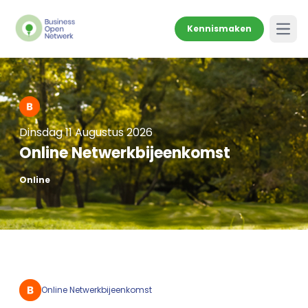
Kennismaken
Open
Dinsdag 11 Augustus 2026
Online Netwerkbijeenkomst
Online
Online Netwerkbijeenkomst