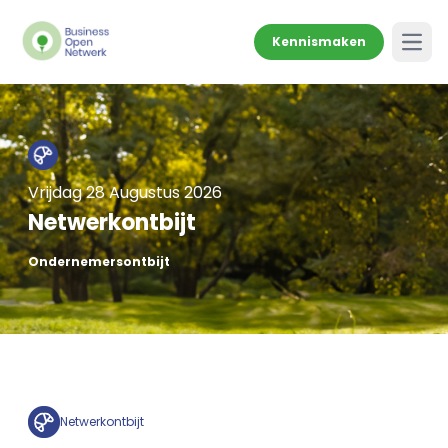
Kennismaken
Open
Vrijdag 28 Augustus 2026
Netwerkontbijt
Ondernemersontbijt
Netwerkontbijt