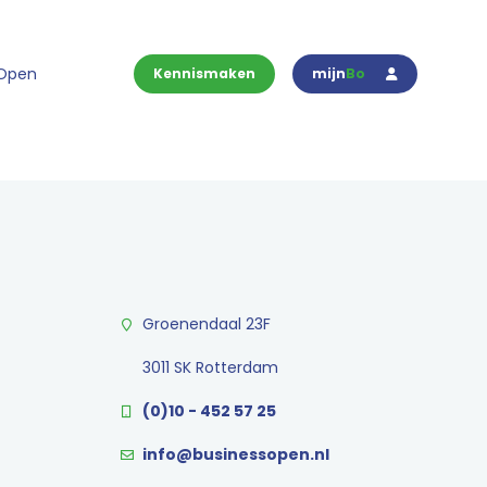
 Open
Kennismaken
mijn
Bo
Groenendaal 23F
3011 SK Rotterdam
(0)10 - 452 57 25
info@businessopen.nl