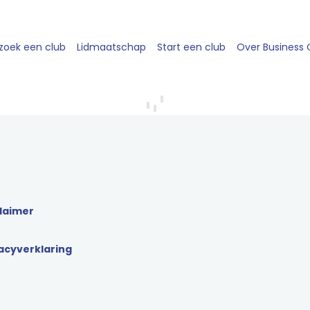
zoek een club
Lidmaatschap
Start een club
Over Business
laimer
acyverklaring