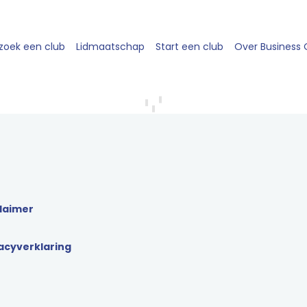
zoek een club
Lidmaatschap
Start een club
Over Business
laimer
acyverklaring