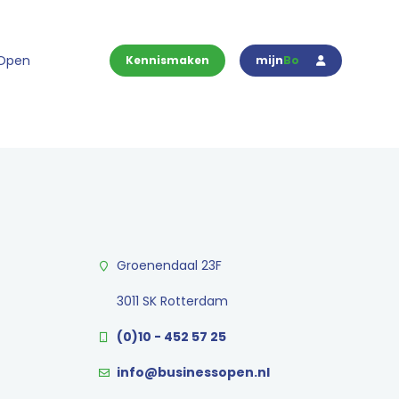
 Open
Kennismaken
mijn
Bo
Groenendaal 23F
3011 SK Rotterdam
(0)10 - 452 57 25
info@businessopen.nl