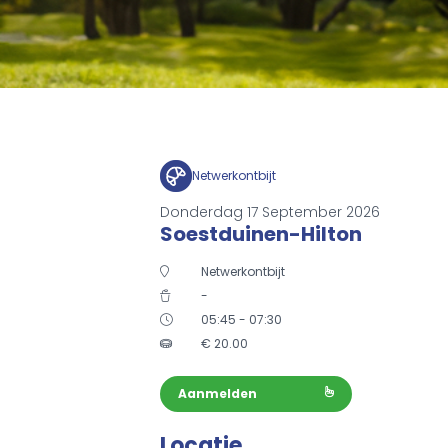
Netwerkontbijt
Donderdag 17 September 2026
Soestduinen-Hilton
Netwerkontbijt
-
05:45 - 07:30
€
20.00
Aanmelden
Locatie