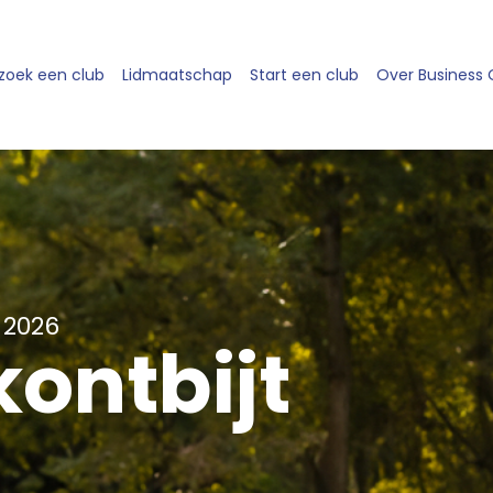
zoek een club
Lidmaatschap
Start een club
Over Business
 2026
ontbijt