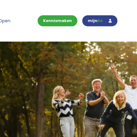
 Open
Kennismaken
mijn
Bo