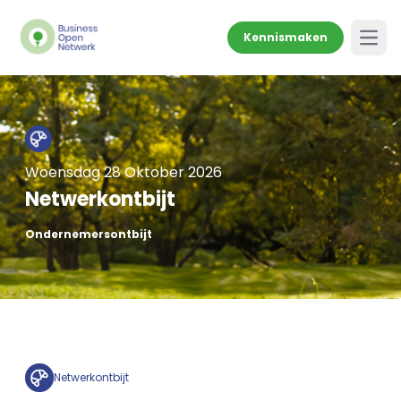
Kennismaken
Open
Woensdag 28 Oktober 2026
Netwerkontbijt
Ondernemersontbijt
Netwerkontbijt