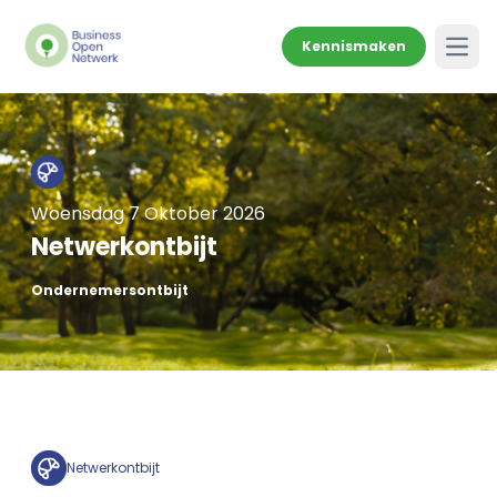
Kennismaken
Open
Woensdag 7 Oktober 2026
Netwerkontbijt
Ondernemersontbijt
Netwerkontbijt