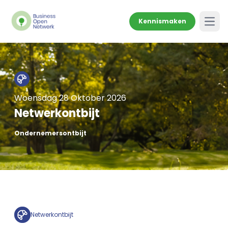
Kennismaken
Open
Woensdag 28 Oktober 2026
Netwerkontbijt
Ondernemersontbijt
Netwerkontbijt