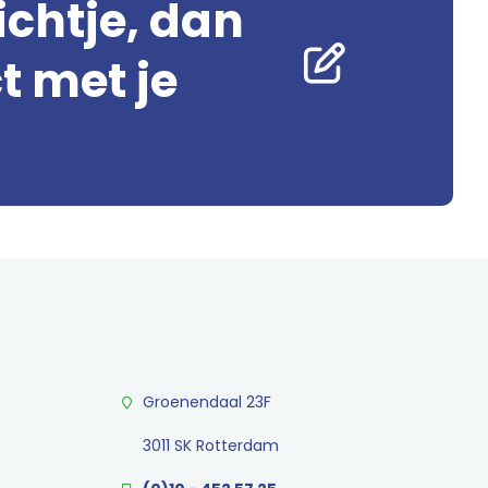
ichtje, dan
 met je
Groenendaal 23F
3011 SK Rotterdam