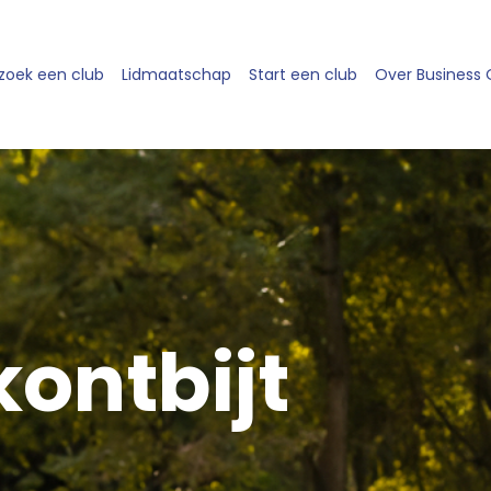
zoek een club
Lidmaatschap
Start een club
Over Business
ontbijt