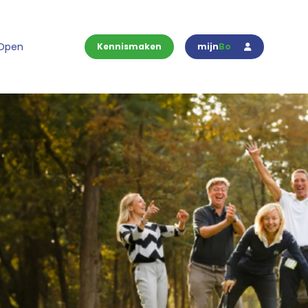
 Open
Kennismaken
mijn
Bo