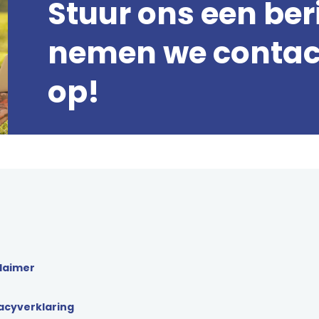
Stuur ons een ber
nemen we contact
op!
laimer
acyverklaring