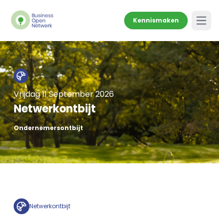
Kennismaken
Open
Vrijdag 11 September 2026
Netwerkontbijt
Ondernemersontbijt
Netwerkontbijt