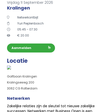
Vrijdag 11 September 2026
Kralingen
Netwerkontbijt
Yuri Pieplenbosch
05:45 - 07:30
€
20.00
Aanmelden
Locatie
Golfbaan Kralingen
Kralingseweg 200
3062 CG Rotterdam
Netwerken
Zakelijke relaties zijn de sleutel tot nieuwe zakelijke
successen. Netwerken met Business Open is een