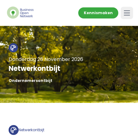
Kennismaken
Open
Donderdag 26 November 2026
Netwerkontbijt
Ondernemersontbijt
Netwerkontbijt