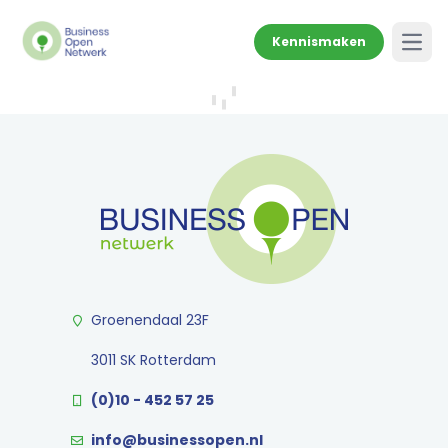
Kennismaken
Open
Groenendaal 23F
3011 SK Rotterdam
(0)10 - 452 57 25
info@businessopen.nl