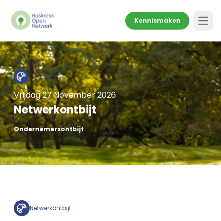
Kennismaken
Open
Vrijdag 27 November 2026
Netwerkontbijt
Ondernemersontbijt
Netwerkontbijt