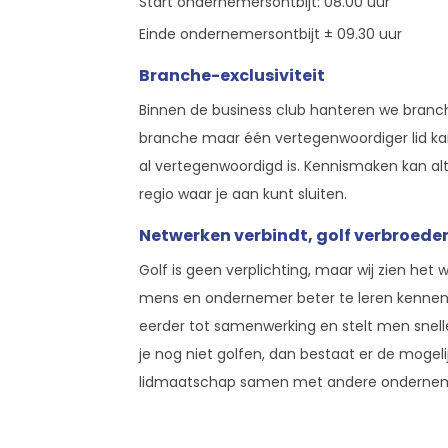
Start ondernemersontbijt: 08.00 uur
Einde ondernemersontbijt ± 09.30 uur
Branche-exclusiviteit
Binnen de business club hanteren we branche
branche maar één vertegenwoordiger lid kan
al vertegenwoordigd is. Kennismaken kan alti
regio waar je aan kunt sluiten.
Netwerken verbindt, golf verbroeder
Golf is geen verplichting, maar wij zien het 
mens en ondernemer beter te leren kennen.
eerder tot samenwerking en stelt men snell
je nog niet golfen, dan bestaat er de mogelij
lidmaatschap samen met andere onderneme