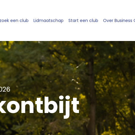
zoek een club
Lidmaatschap
Start een club
Over Business
026
ontbijt