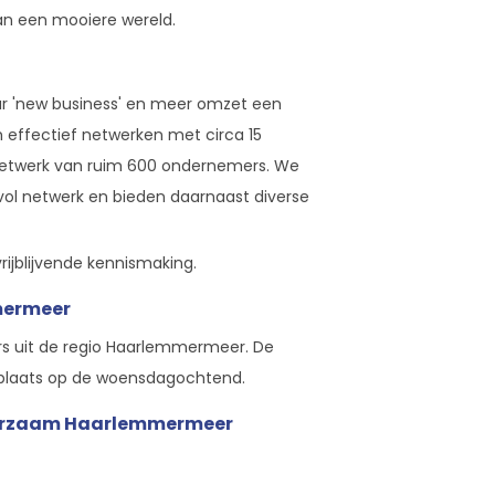
 aan een mooiere wereld.
ar 'new business' en meer omzet een
 effectief netwerken met circa 15
 netwerk van ruim 600 ondernemers. We
l netwerk en bieden daarnaast diverse
ijblijvende kennismaking.
mermeer
rs uit de regio Haarlemmermeer. De
plaats op de woensdagochtend.
urzaam Haarlemmermeer