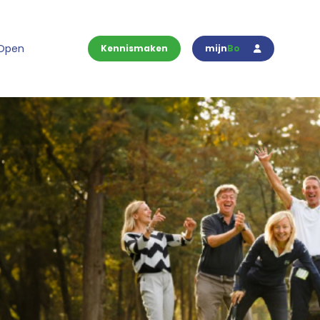
 Open
Kennismaken
mijn
Bo