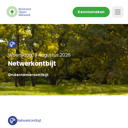
Kennismaken
Open
Woensdag 19 Augustus 2026
Netwerkontbijt
Ondernemersontbijt
Netwerkontbijt