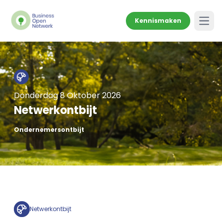
Kennismaken
Open
Donderdag 8 Oktober 2026
Netwerkontbijt
Ondernemersontbijt
Netwerkontbijt