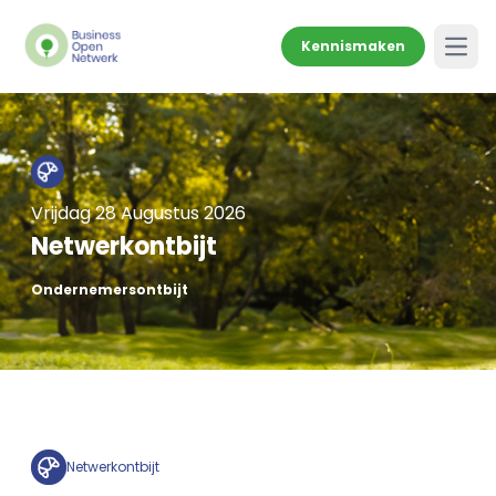
Kennismaken
Open
Vrijdag 28 Augustus 2026
Netwerkontbijt
Ondernemersontbijt
Netwerkontbijt