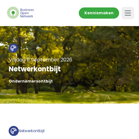
Kennismaken
Open
Vrijdag 11 September 2026
Netwerkontbijt
Ondernemersontbijt
Netwerkontbijt