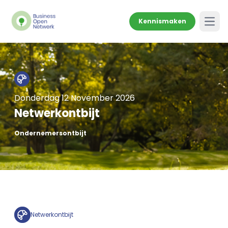
Kennismaken
Open
Donderdag 12 November 2026
Netwerkontbijt
Ondernemersontbijt
Netwerkontbijt