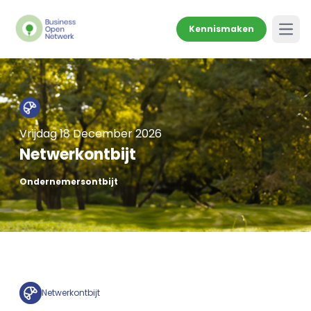
Kennismaken
Open
Vrijdag 18 December 2026
Netwerkontbijt
Ondernemersontbijt
Netwerkontbijt