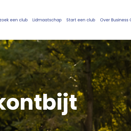
zoek een club
Lidmaatschap
Start een club
Over Business
ontbijt