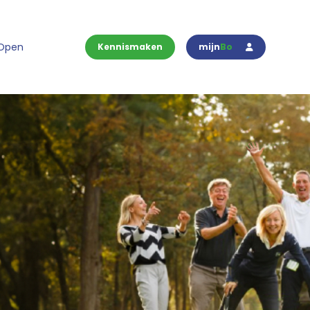
 Open
Kennismaken
mijn
Bo