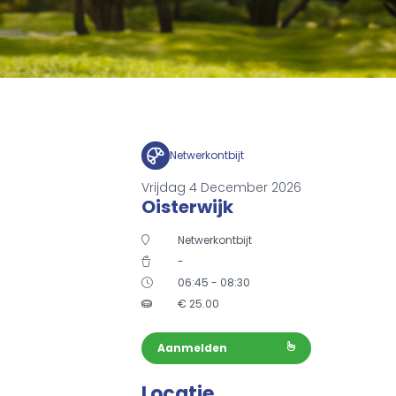
Netwerkontbijt
Vrijdag 4 December 2026
Oisterwijk
Netwerkontbijt
-
06:45 - 08:30
€
25.00
Aanmelden
Locatie