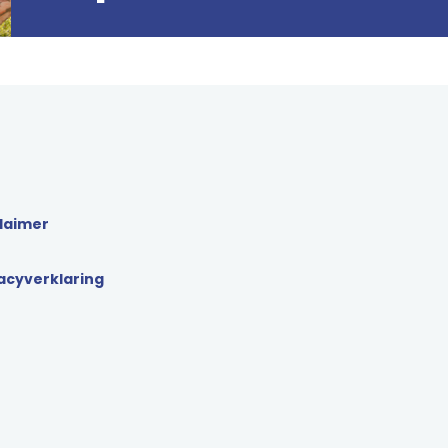
laimer
acyverklaring