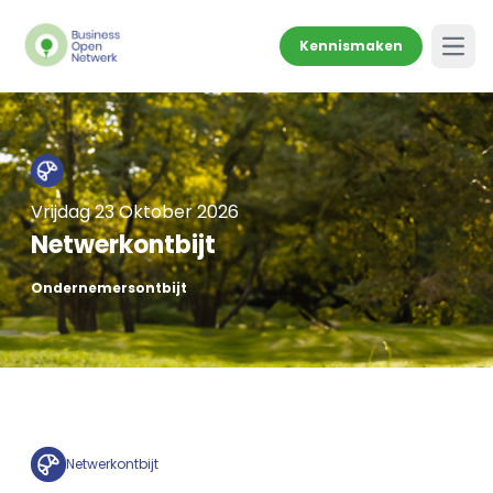
Kennismaken
Open
Vrijdag 23 Oktober 2026
Netwerkontbijt
Ondernemersontbijt
Netwerkontbijt