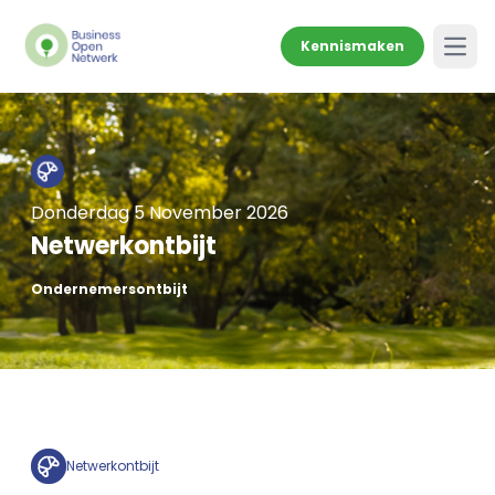
Kennismaken
Open
Donderdag 5 November 2026
Netwerkontbijt
Ondernemersontbijt
Netwerkontbijt