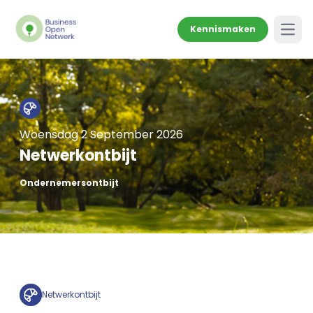
Kennismaken
Open
Woensdag 2 September 2026
Netwerkontbijt
Ondernemersontbijt
Netwerkontbijt