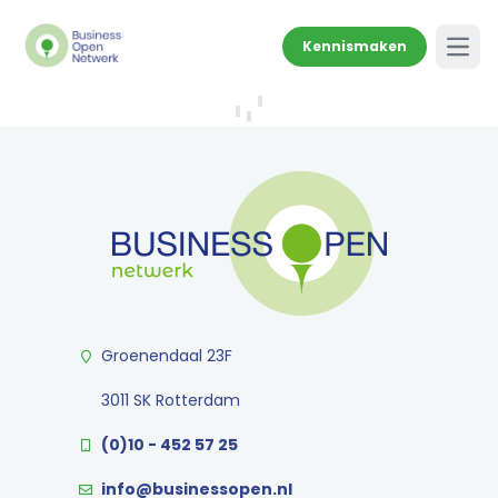
Kennismaken
Open
Groenendaal 23F
3011 SK Rotterdam
(0)10 - 452 57 25
info@businessopen.nl