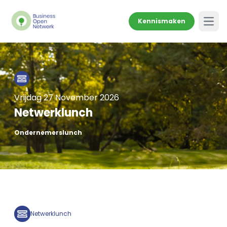
Kennismaken
Open
Vrijdag 27 November 2026
Netwerklunch
Ondernemerslunch
Netwerklunch