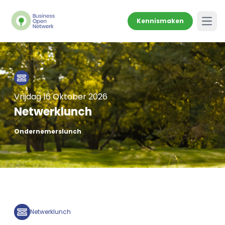
Kennismaken
Open
Vrijdag 16 Oktober 2026
Netwerklunch
Ondernemerslunch
Netwerklunch