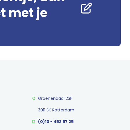
 met je
Groenendaal 23F
3011 SK Rotterdam
(0)10 - 452 57 25