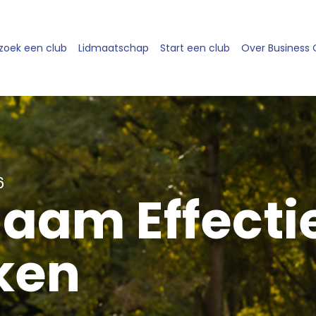
zoek een club
Lidmaatschap
Start een club
Over Business
6
aam Effecti
ken