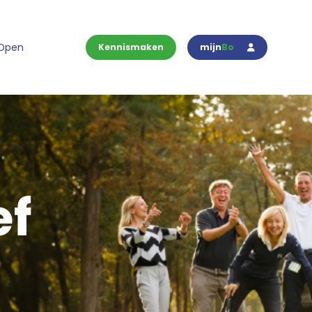
 Open
Kennismaken
mijn
Bo
ef