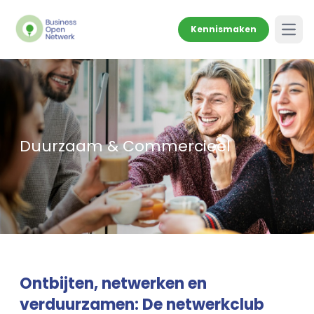
Kennismaken
Open
Duurzaam & Commercieel
Ontbijten, netwerken en
verduurzamen: De netwerkclub